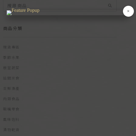
×
商品分類
現貨專區
季節水果
根莖蔬菜
拾間米食
生鮮漁產
肉類食品
唰嘴零食
風味佐料
漬物乾貨