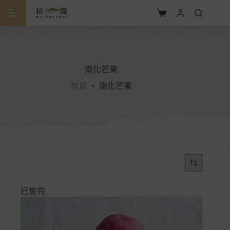
南化芒果
首頁
・
南化芒果
已售完