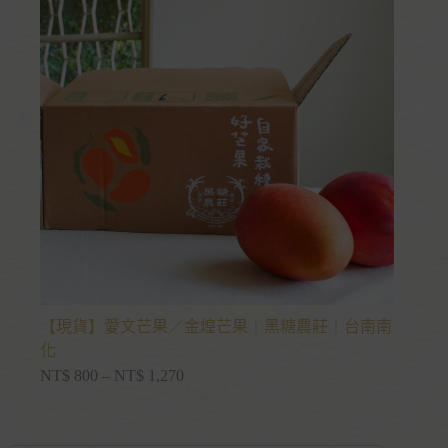
【現貨】愛文芒果／金煌芒果｜黑糖農莊｜台南南
化
NT$
800
–
NT$
1,270