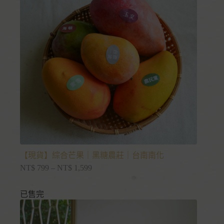
【現貨】綜合芒果｜黑糖農莊｜台南南化
NT$
799
–
NT$
1,599
已售完